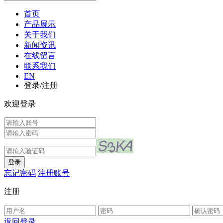
首页
产品展示
关于我们
新闻资讯
在线留言
联系我们
EN
登录/注册
欢迎登录
忘记密码
注册账号
注册
返回登录