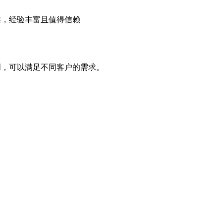
靠，经验丰富且值得信赖
。
明，可以满足不同客户的需求。