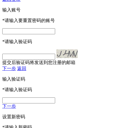
输入账号
*
请输入要重置密码的账号
*
请输入验证码
提交后验证码将发送到您注册的邮箱
下一步
返回
输入验证码
*
请输入验证码
下一步
设置新密码
*
请输入新密码