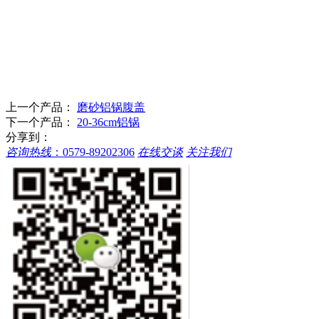
上一个产品：
磨砂铝锅腹盖
下一个产品：
20-36cm铝锅
分享到：
咨询热线
：
0579-89202306
在线交谈
关注我们