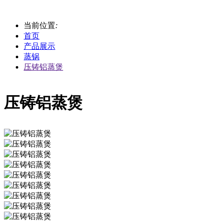
当前位置
:
首页
产品展示
蒸锅
压铸铝蒸煲
压铸铝蒸煲