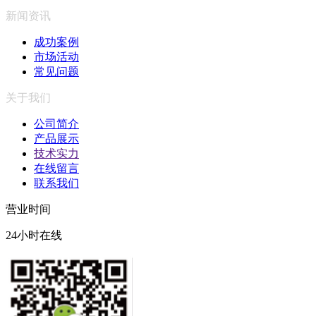
新闻资讯
成功案例
市场活动
常见问题
关于我们
公司简介
产品展示
技术实力
在线留言
联系我们
营业时间
24小时在线