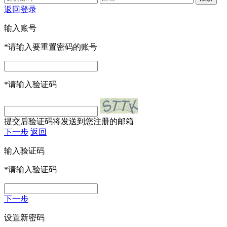
返回登录
输入账号
*
请输入要重置密码的账号
*
请输入验证码
提交后验证码将发送到您注册的邮箱
下一步
返回
输入验证码
*
请输入验证码
下一步
设置新密码