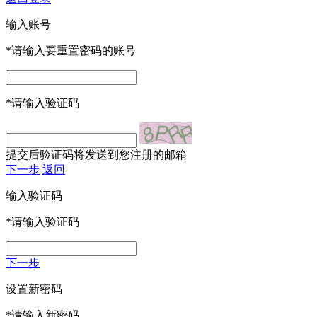
输入账号
*
请输入要重置密码的账号
*
请输入验证码
提交后验证码将发送到您注册的邮箱
下一步
返回
输入验证码
*
请输入验证码
下一步
设置新密码
*
请输入新密码