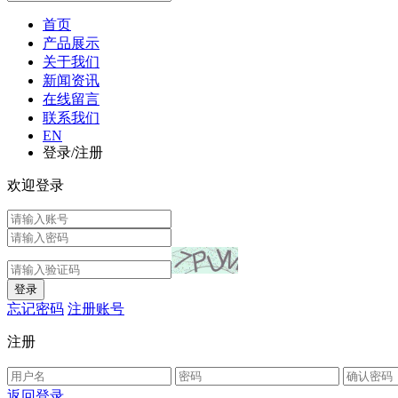
首页
产品展示
关于我们
新闻资讯
在线留言
联系我们
EN
登录/注册
欢迎登录
忘记密码
注册账号
注册
返回登录