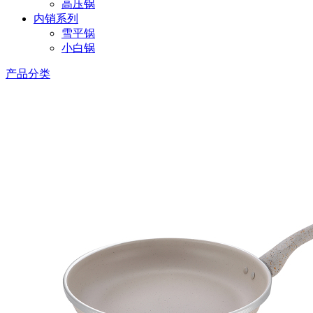
高压锅
内销系列
雪平锅
小白锅
产品分类