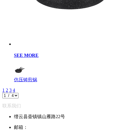
SEE MORE
仿压铸煎锅
1
2
3
4
联系我们
缙云县壶镇镇山雁路22号
邮箱：