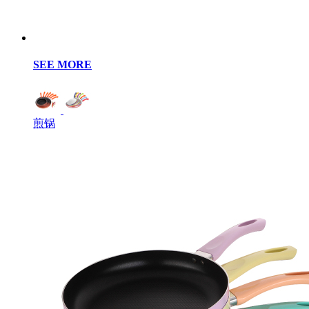
SEE MORE
煎锅