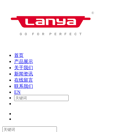
首页
产品展示
关于我们
新闻资讯
在线留言
联系我们
EN