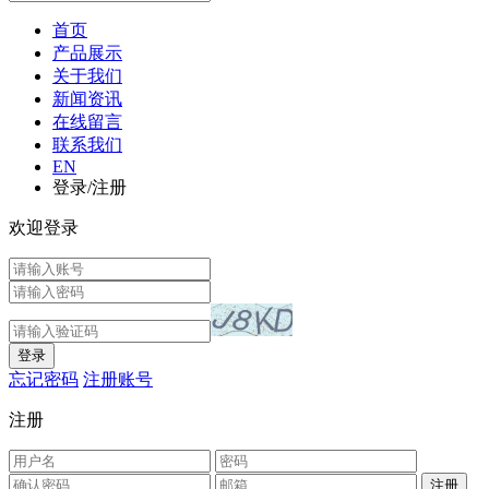
首页
产品展示
关于我们
新闻资讯
在线留言
联系我们
EN
登录/注册
欢迎登录
忘记密码
注册账号
注册