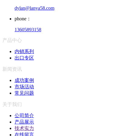
dylan@lanya58.com
phone：
13605893158
产品中心
内销系列
出口专区
新闻资讯
成功案例
市场活动
常见问题
关于我们
公司简介
产品展示
技术实力
在线留言